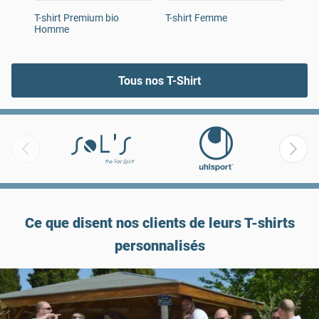
T-shirt Premium bio
T-shirt Femme
T-sh
Homme
Tous nos T-Shirt
Ce que disent nos clients de leurs T-shirts
personnalisés