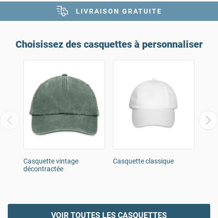
LIVRAISON GRATUITE
Choisissez des casquettes à personnaliser
Casquette vintage
Casquette classique
Casq
décontractée
côtel
brode
VOIR TOUTES LES CASQUETTES