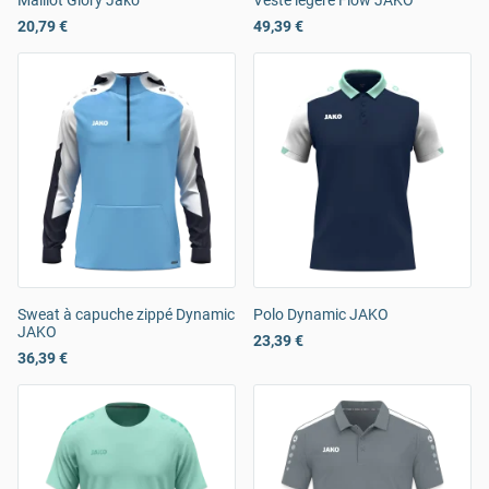
Maillot Glory Jako
Veste légère Flow JAKO
20,79 €
49,39 €
Sweat à capuche zippé Dynamic
Polo Dynamic JAKO
JAKO
23,39 €
36,39 €