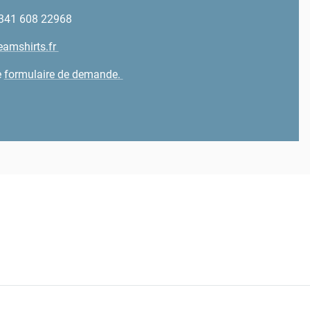
 341 608 22968
eamshirts.fr
e
formulaire de demande.