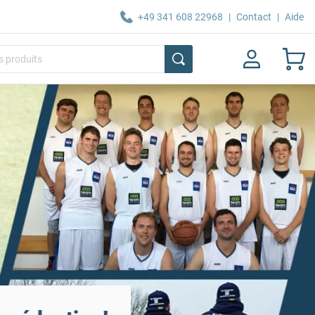
+49 341 608 22968
|
Contact
|
Aide