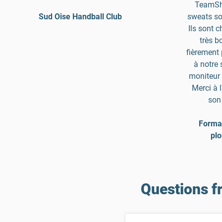
TeamShi
Sud Oise Handball Club
sweats so
Ils sont c
très b
fièrement 
à notre
moniteur 
Merci à 
son
Format
plo
Questions f