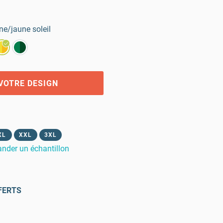
ne/jaune soleil
VOTRE DESIGN
XL
XXL
3XL
der un échantillon
FERTS