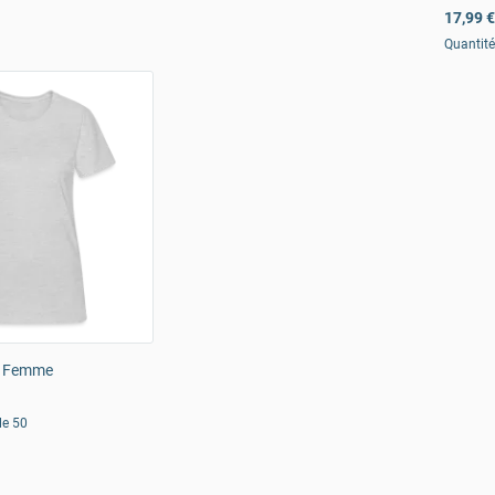
17,99 €
Quantit
al Femme
le 50