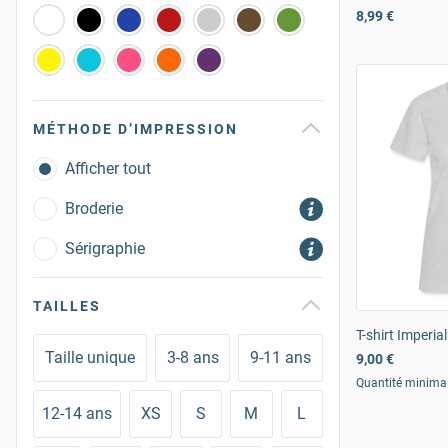
8,99 €
MÉTHODE D’IMPRESSION
Afficher tout
Broderie
Sérigraphie
TAILLES
T-shirt Imperi
Taille unique
3-8 ans
9-11 ans
9,00 €
Quantité minima
12-14 ans
XS
S
M
L