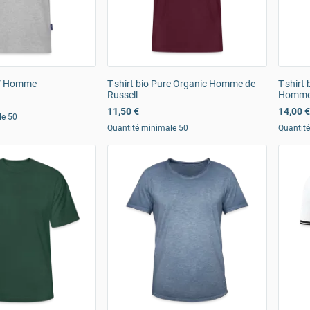
l V Homme
T-shirt bio Pure Organic Homme de
T-shirt
Russell
Homm
11,50 €
14,00 €
le 50
Quantité minimale 50
Quantit