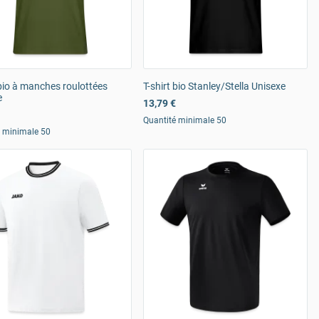
 bio à manches roulottées
T-shirt bio Stanley/Stella Unisexe
e
13,79 €
Quantité minimale 50
é minimale 50