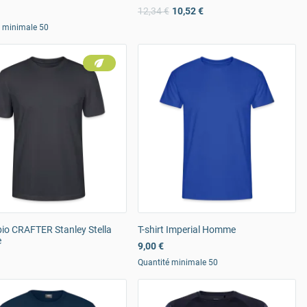
12,34 €
10,52 €
é minimale 50
 bio CRAFTER Stanley Stella
T-shirt Imperial Homme
e
9,00 €
Quantité minimale 50