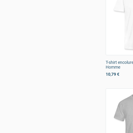
T-shirt encolu
Homme
10,79 €