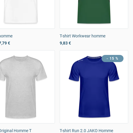
t homme
T-shirt Workwear homme
7,79 €
9,83 €
- 15 %
 Original Homme T
T-shirt Run 2.0 JAKO Homme