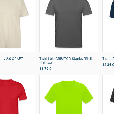
nity 2.0 CRAFT
T-shirt bio CREATOR Stanley/Stella
T-shirt
Unisexe
12,34 €
11,79 €