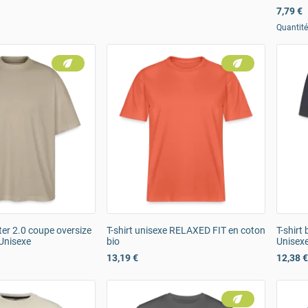
7,79 €
Quantit
ster 2.0 coupe oversize
T-shirt unisexe RELAXED FIT en coton
T-shirt
 Unisexe
bio
Unisex
13,19 €
12,38 €