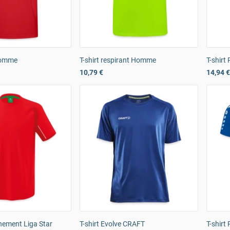
 Homme
T-shirt respirant Homme
T-shirt
10,79 €
14,94 €
înement Liga Star
T-shirt Evolve CRAFT
T-shir