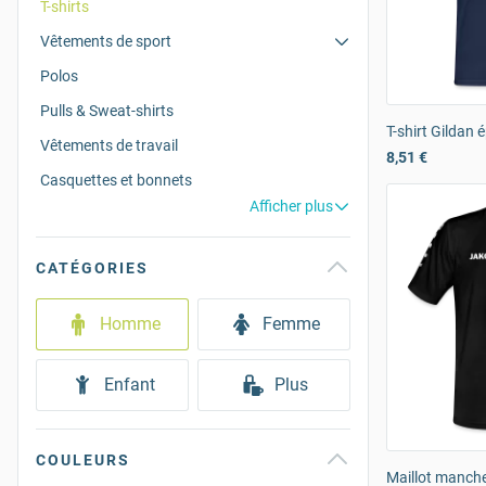
T-shirts
Vêtements de sport
Polos
Pulls & Sweat-shirts
T-shirt Gildan
Vêtements de travail
8,51 €
Casquettes et bonnets
Afficher plus
CATÉGORIES
Homme
Femme
Enfant
Plus
COULEURS
Maillot manch