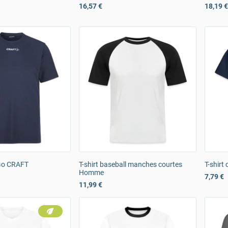
16,57 €
18,19 €
 Go CRAFT
T-shirt baseball manches courtes
T-shirt
Homme
7,79 €
11,99 €