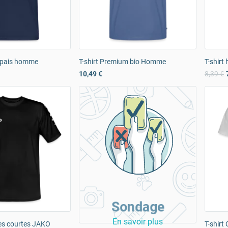
 épais homme
T-shirt Premium bio Homme
T-shir
10,49 €
8,39 €
Sondage
En savoir plus
es courtes JAKO
T-shirt