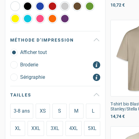
10,72 €
MÉTHODE D’IMPRESSION
Afficher tout
Broderie
Sérigraphie
TAILLES
T-shirt bio Bla
Stanley/Stella
3-8 ans
XS
S
M
L
14,74 €
XL
XXL
3XL
4XL
5XL