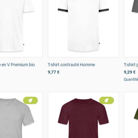
re en V Premium bio
T-shirt contrasté Homme
T-shirt
9,77 €
9,29 €
Quantit