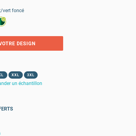
t/vert foncé
VOTRE DESIGN
XL
XXL
3XL
der un échantillon
FERTS
n