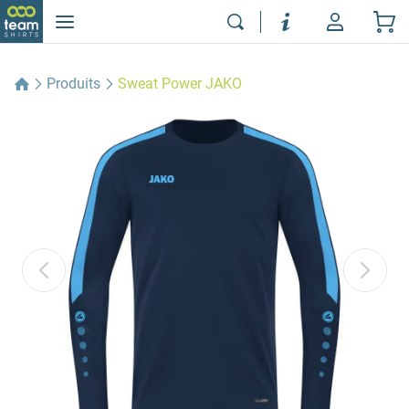
Produits
Sweat Power JAKO