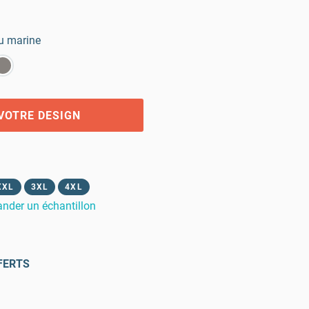
u marine
VOTRE DESIGN
XXL
3XL
4XL
der un échantillon
FERTS