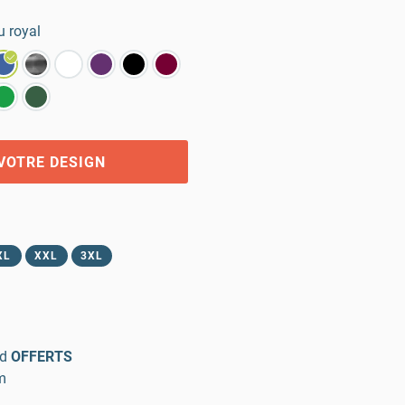
u royal
VOTRE DESIGN
XL
XXL
3XL
d
OFFERTS
m