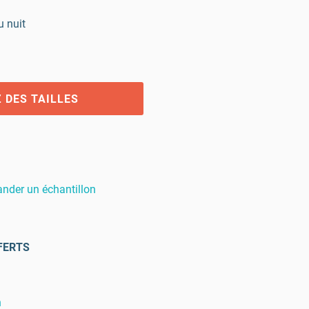
u nuit
 DES TAILLES
der un échantillon
FERTS
n