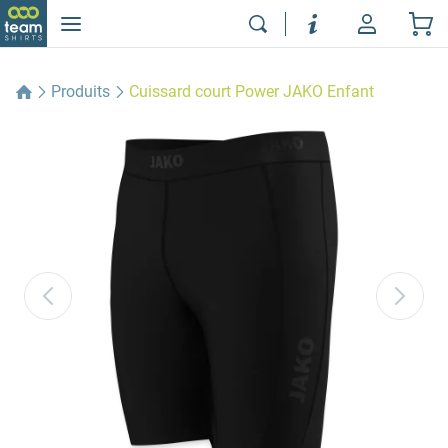
Produits
Cuissard court Power JAKO Enfant