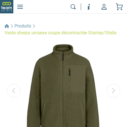
Produits
Veste sherpa unisexe coupe décontractée Stanley/Stella