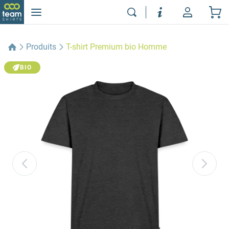
Produits
T-shirt Premium bio Homme
BIO