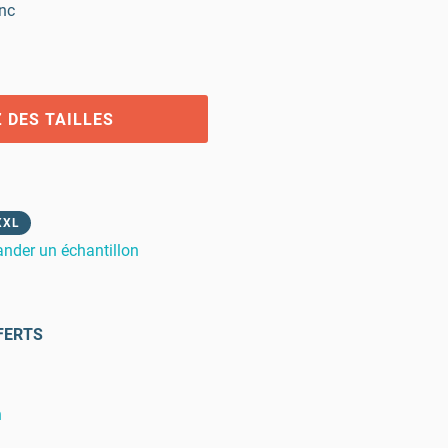
nc
 DES TAILLES
XXL
der un échantillon
FERTS
n