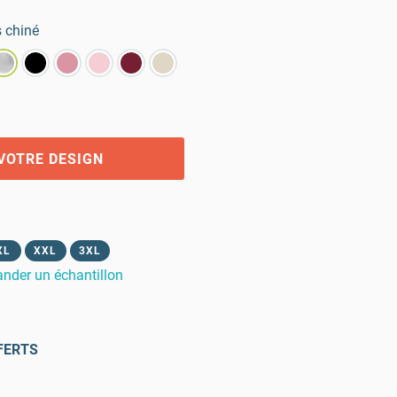
s chiné
VOTRE DESIGN
XL
XXL
3XL
der un échantillon
FERTS