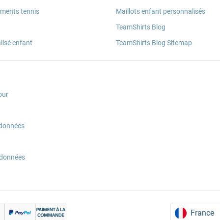
ements tennis
Maillots enfant personnalisés
TeamShirts Blog
lisé enfant
TeamShirts Blog Sitemap
our
 données
 données
France