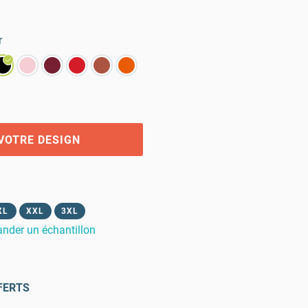
r
VOTRE DESIGN
XL
XXL
3XL
der un échantillon
FERTS