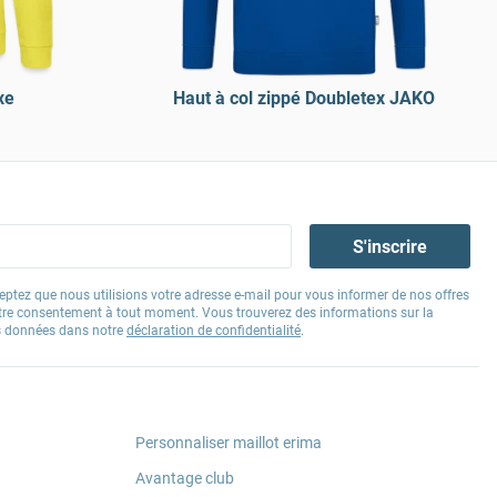
xe
Haut à col zippé Doubletex JAKO
S'inscrire
eptez que nous utilisions votre adresse e-mail pour vous informer de nos offres
tre consentement à tout moment. Vous trouverez des informations sur la
os données dans notre
déclaration de confidentialité
.
Personnaliser maillot erima
Avantage club