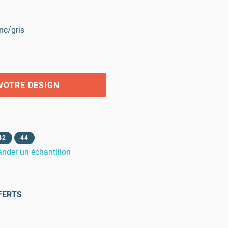
nc/gris
VOTRE DESIGN
42
44
der un échantillon
FERTS