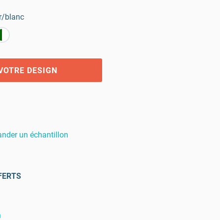
r/blanc
VOTRE DESIGN
der un échantillon
FERTS
n