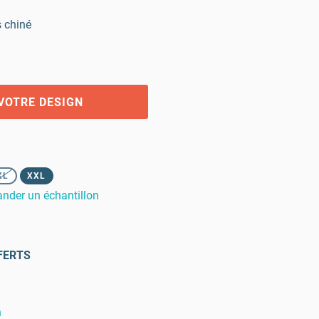
s chiné
VOTRE DESIGN
XL
XXL
der un échantillon
FERTS
n