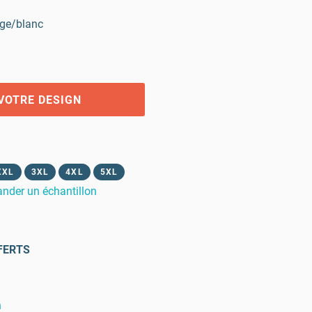
ge/blanc
VOTRE DESIGN
XXL
3XL
4XL
5XL
der un échantillon
FERTS
n