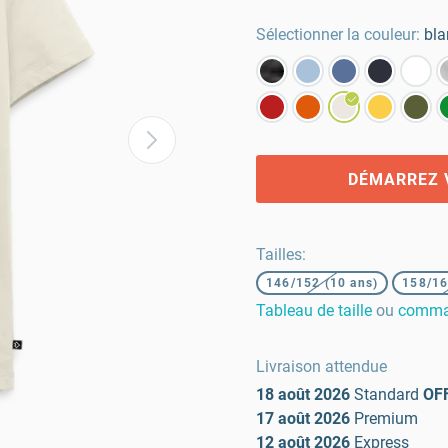
Sélectionner la couleur:
bla
DÉMARREZ 
Tailles
:
146/152 (10 ans)
158/16
Tableau de taille
ou
comman
Livraison attendue
18 août 2026
Standard
OF
17 août 2026
Premium
12 août 2026
Express