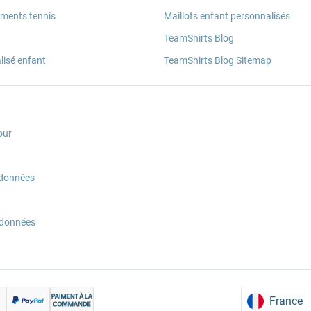
ements tennis
Maillots enfant personnalisés
TeamShirts Blog
lisé enfant
TeamShirts Blog Sitemap
our
 données
 données
France