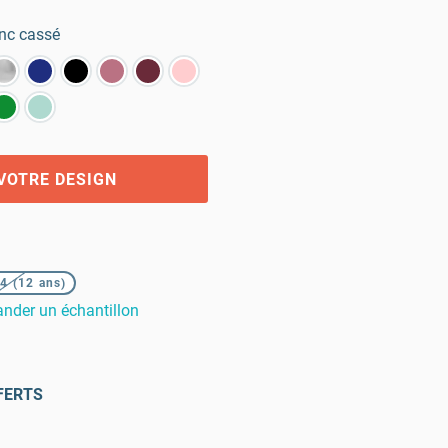
nc cassé
VOTRE DESIGN
4 (12 ans)
der un échantillon
FERTS