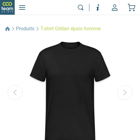
Produits
T-shirt Gildan épais homme