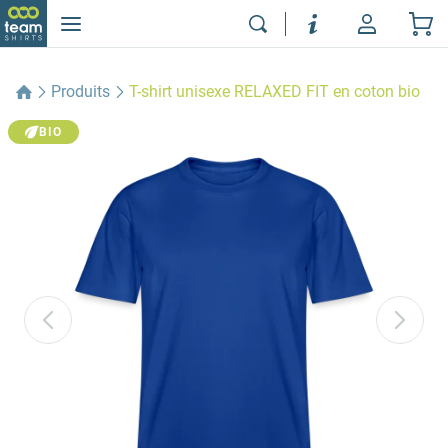
Produits
T-shirt unisexe RELAXED FIT en coton bio
BIO