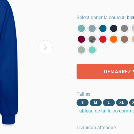
Sélectionner la couleur:
ble
DÉMARREZ 
Tailles
:
S
M
L
XL
Tableau de taille
ou
comman
Livraison attendue