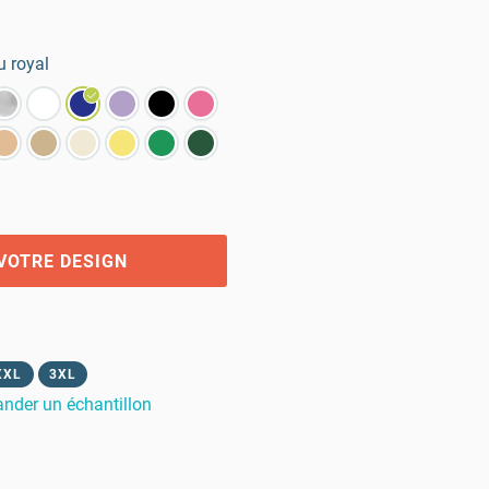
u royal
VOTRE DESIGN
XXL
3XL
der un échantillon