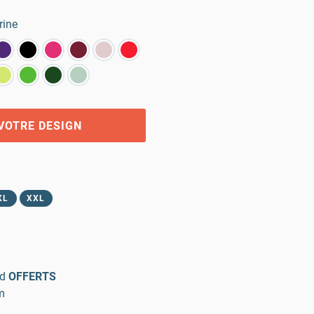
rine
VOTRE DESIGN
XL
XXL
d
OFFERTS
m