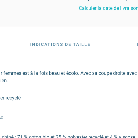
Calculer la date de livraiso
INDICATIONS DE TAILLE
pour femmes est à la fois beau et écolo. Avec sa coupe droite av
ien.
er recyclé
col
 chiné : 71 % coton bio et 25 % polyester recyclé et 4 % viscose